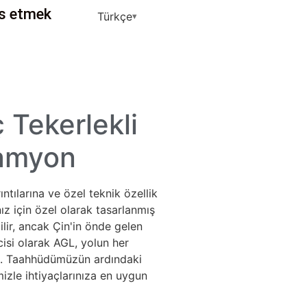
s etmek
Türkçe
ç Tekerlekli
amyon
tılarına ve özel teknik özellik
ız için özel olarak tasarlanmış
ir, ancak Çin'in önde gelen
icisi olarak AGL, yolun her
da. Taahhüdümüzün ardındaki
izle ihtiyaçlarınıza en uygun