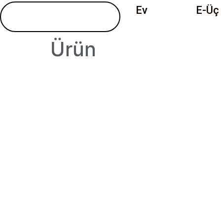
Ev
Ürün
E-Üç 
Ürün