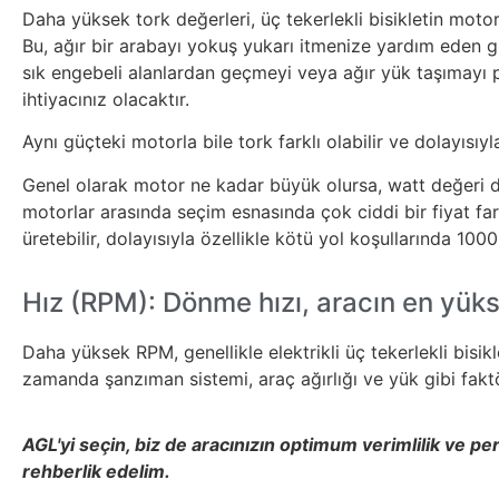
Daha yüksek tork değerleri, üç tekerlekli bisikletin moto
Bu, ağır bir arabayı yokuş yukarı itmenize yardım eden gü
sık engebeli alanlardan geçmeyi veya ağır yük taşımayı p
ihtiyacınız olacaktır.
Aynı güçteki motorla bile tork farklı olabilir ve dolayısıyl
Genel olarak motor ne kadar büyük olursa, watt değeri 
motorlar arasında seçim esnasında çok ciddi bir fiyat fa
üretebilir, dolayısıyla özellikle kötü yol koşullarında 100
Hız (RPM): Dönme hızı, aracın en yükse
Daha yüksek RPM, genellikle elektrikli üç tekerlekli bisi
zamanda şanzıman sistemi, araç ağırlığı ve yük gibi faktö
AGL'yi seçin, biz de aracınızın optimum verimlilik ve 
rehberlik edelim.