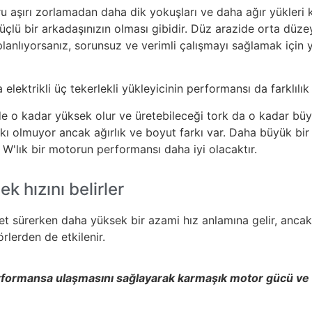
ru aşırı zorlamadan daha dik yokuşları ve daha ağır yükleri k
çlü bir arkadaşınızın olması gibidir. Düz arazide orta düzey
lanlıyorsanız, sorunsuz ve verimli çalışmayı sağlamak için 
a elektrikli üç tekerlekli yükleyicinin performansı da farklılık
de o kadar yüksek olur ve üretebileceği tork da o kadar b
rkı olmuyor ancak ağırlık ve boyut farkı var. Daha büyük bi
0 W'lık bir motorun performansı daha iyi olacaktır.
k hızını belirler
klet sürerken daha yüksek bir azami hız anlamına gelir, anca
rlerden de etkilenir.
performansa ulaşmasını sağlayarak karmaşık motor gücü ve 