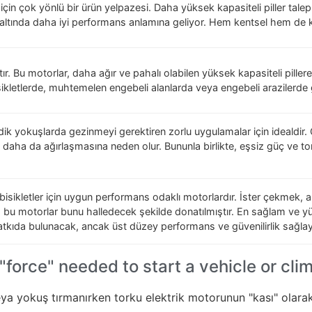
 için çok yönlü bir ürün yelpazesi. Daha yüksek kapasiteli piller talep 
ltında daha iyi performans anlamına geliyor. Hem kentsel hem de k
tır. Bu motorlar, daha ağır ve pahalı olabilen yüksek kapasiteli pillere
isikletlerde, muhtemelen engebeli alanlarda veya engebeli arazilerde 
 dik yokuşlarda gezinmeyi gerektiren zorlu uygulamalar için idealdir.
ın daha da ağırlaşmasına neden olur. Bununla birlikte, eşsiz güç ve t
i bisikletler için uygun performans odaklı motorlardır. İster çekmek, a
 bu motorlar bunu halledecek şekilde donatılmıştır. En sağlam ve yük
katkıda bulunacak, ancak üst düzey performans ve güvenilirlik sağlay
orce" needed to start a vehicle or climb
en veya yokuş tırmanırken torku elektrik motorunun "kası" olar