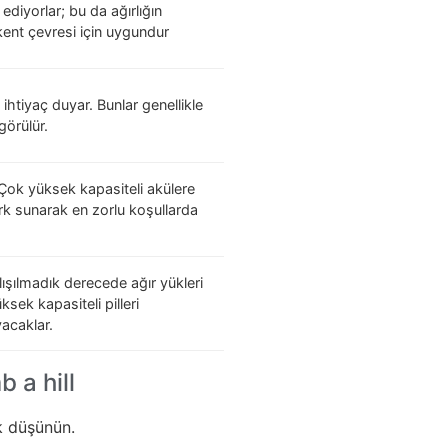
ediyorlar; bu da ağırlığın
ent çevresi için uygundur
 ihtiyaç duyar. Bunlar genellikle
görülür.
 Çok yüksek kapasiteli akülere
ork sunarak en zorlu koşullarda
lışılmadık derecede ağır yükleri
sek kapasiteli pilleri
acaklar.
 a hill
ak düşünün.