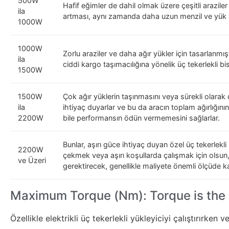
500W
Hafif eğimler de dahil olmak üzere çeşitli araziler
ila
artması, aynı zamanda daha uzun menzil ve yük a
1000W
1000W
Zorlu araziler ve daha ağır yükler için tasarlanmış
ila
ciddi kargo taşımacılığına yönelik üç tekerlekli b
1500W
1500W
Çok ağır yüklerin taşınmasını veya sürekli olarak
ila
ihtiyaç duyarlar ve bu da aracın toplam ağırlığın
2200W
bile performansın ödün vermemesini sağlarlar.
Bunlar, aşırı güce ihtiyaç duyan özel üç tekerlekl
2200W
çekmek veya aşırı koşullarda çalışmak için olsun,
ve Üzeri
gerektirecek, genellikle maliyete önemli ölçüde 
Maximum Torque (Nm): Torque is the "f
Özellikle elektrikli üç tekerlekli yükleyiciyi çalıştırırk