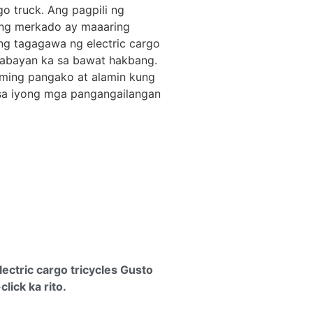
go truck. Ang pagpili ng
ong merkado ay maaaring
ng tagagawa ng electric cargo
 gabayan ka sa bawat hakbang.
aming pangako at alamin kung
 sa iyong mga pangangailangan
ectric cargo tricycles
Gusto
lick ka rito.