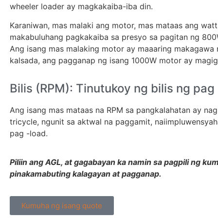
wheeler loader ay magkakaiba-iba din.
Karaniwan, mas malaki ang motor, mas mataas ang watt
makabuluhang pagkakaiba sa presyo sa pagitan ng 800W
Ang isang mas malaking motor ay maaaring makagawa n
kalsada, ang pagganap ng isang 1000W motor ay magig
Bilis (RPM): Tinutukoy ng bilis ng pa
Ang isang mas mataas na RPM sa pangkalahatan ay nagpa
tricycle, ngunit sa aktwal na paggamit, naiimpluwensya
pag -load.
Piliin ang AGL, at gagabayan ka namin sa pagpili ng ku
pinakamabuting kalagayan at pagganap.
Kumuha ng isang quote