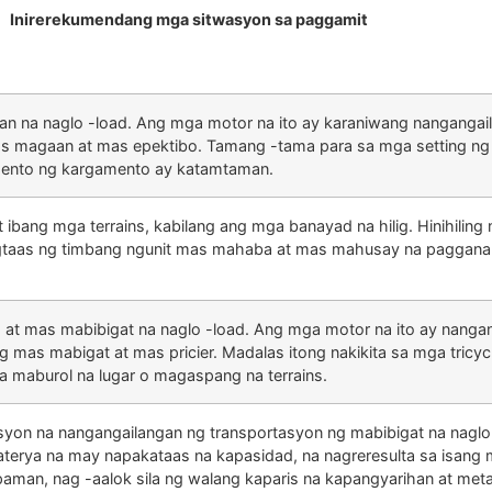
Inirerekumendang mga sitwasyon sa paggamit
an na naglo -load. Ang mga motor na ito ay karaniwang nangangai
as magaan at mas epektibo. Tamang -tama para sa mga setting n
gamento ng kargamento ay katamtaman.
 ibang mga terrains, kabilang ang mga banayad na hilig. Hinihiling
agtaas ng timbang ngunit mas mahaba at mas mahusay na pagganap 
at mas mabibigat na naglo -load. Ang mga motor na ito ay nanga
mas mabigat at mas pricier. Madalas itong nakikita sa mga tricycl
 maburol na lugar o magaspang na terrains.
syon na nangangailangan ng transportasyon ng mabibigat na naglo
baterya na may napakataas na kapasidad, na nagreresulta sa isang
an, nag -aalok sila ng walang kaparis na kapangyarihan at metali