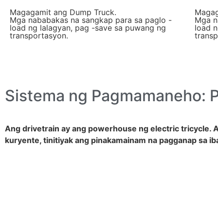
Magagamit ang Dump Truck.
Magag
Mga nababakas na sangkap para sa paglo -
Mga n
load ng lalagyan, pag -save sa puwang ng
load 
transportasyon.
transp
Sistema ng Pagmamaneho:
P
Ang drivetrain ay ang powerhouse ng electric tricycle.
kuryente, tinitiyak ang pinakamainam na pagganap sa ib