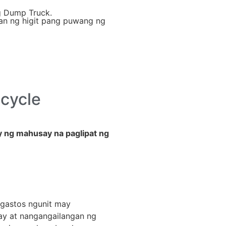
 Dump Truck.
an ng higit pang puwang ng
icycle
y ng mahusay na paglipat ng
agastos ngunit may
ay at nangangailangan ng