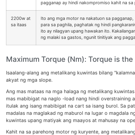
pagganap ay hindi nakompromiso kahit na sa
2200w at
Ito ang mga motor na nakatuon sa pagganap, n
sa itaas
para sa paghila, paghatak ng hindi pangkara
ito ay nilagyan upang hawakan ito. Kakailang
ng malaki sa gastos, ngunit tinitiyak ang pag
Maximum Torque (Nm): Torque is the "f
Isaalang-alang ang metalikang kuwintas bilang "kalamnan
akyat ng mga slope.
Ang mas mataas na mga halaga ng metalikang kuwintas
mas mabibigat na naglo -load nang hindi overstraining 
itulak ang isang mabibigat na cart sa isang burol. Sa 
madalas na maglakad ng maburol na lugar o magdala ng
kuwintas upang matiyak ang maayos at mahusay na ope
Kahit na sa parehong motor ng kuryente, ang metalikan