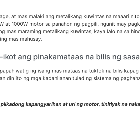
age, at mas malaki ang metalikang kuwintas na maaari ni
 at 1000W motor sa panahon ng pagpili, ngunit may pagka
g mas maraming metalikang kuwintas, kaya lalo na sa hi
ing mas mahusay.
g -ikot ang pinakamataas na bilis ng sas
pahiwatig ng isang mas mataas na tuktok na bilis kapag 
han din ito ng mga kadahilanan tulad ng sistema ng paghaha
mplikadong kapangyarihan at uri ng motor, tinitiyak na na