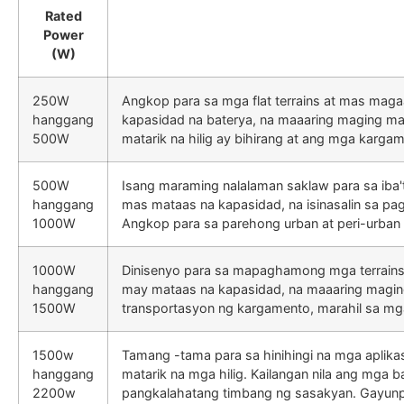
Rated
Power
(W)
250W
Angkop para sa mga flat terrains at mas maga
hanggang
kapasidad na baterya, na maaaring maging m
500W
matarik na hilig ay bihirang at ang mga kar
500W
Isang maraming nalalaman saklaw para sa iba't
hanggang
mas mataas na kapasidad, na isinasalin sa p
1000W
Angkop para sa parehong urban at peri-urban
1000W
Dinisenyo para sa mapaghamong mga terrains 
hanggang
may mataas na kapasidad, na maaaring maging 
1500W
transportasyon ng kargamento, marahil sa mga
1500w
Tamang -tama para sa hinihingi na mga aplika
hanggang
matarik na mga hilig. Kailangan nila ang mga 
2200w
pangkalahatang timbang ng sasakyan. Gayunpam