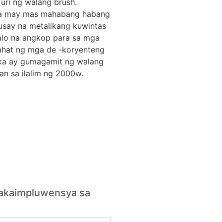
 uri ng walang brush.
na may mas mahabang habang
usay na metalikang kuwintas
alo na angkop para sa mga
lahat ng mga de -koryenteng
ka ay gumagamit ng walang
an sa ilalim ng 2000w.
kakaimpluwensya sa