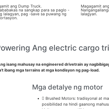
amit ang Dump Truck.
Magagamit ang
ababakas na sangkap para sa paglo -
Nangangailang
ng lalagyan, pag -save sa puwang ng
lalagyan.
ortasyon.
owering
Ang electric cargo tr
 Ang isang mahusay na engineered drivetrain ay nagbibiga
a't ibang mga terrains at mga kondisyon ng pag-load.
Mga detalye ng motor
Brushed Motors: tradisyonal at m
posibilidad na hindi gaanong mahus