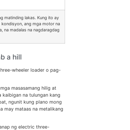
 matinding lakas. Kung ito ay
a kondisyon, ang mga motor na
rya, na madalas na nagdaragdag
 a hill
 three-wheeler loader o pag-
 mga masasamang hilig at
a kaibigan na tulungan kang
apat, ngunit kung plano mong
na may mataas na metalikang
nap ng electric three-