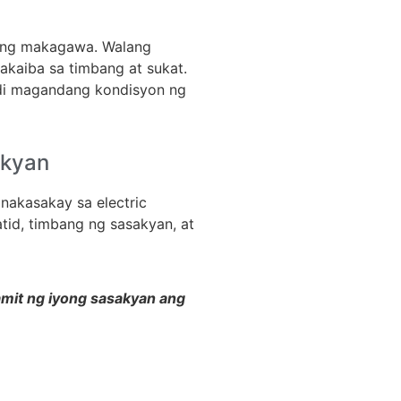
tong makagawa. Walang
kaiba sa timbang at sukat.
ndi magandang kondisyon ng
akyan
nakasakay sa electric
tid, timbang ng sasakyan, at
kamit ng iyong sasakyan ang