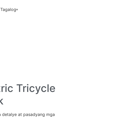
Tagalog
ic Tricycle
k
a detalye at pasadyang mga