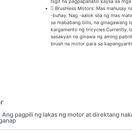
higit na pagpapanatili kaysa sa mga
Brushless Motors: Mas mahusay 
-buhay. Nag -aalok sila ng mas mah
sa mababang bilis, na ginagawang l
kargamento ng tricycles.Currently, 
sasakyan na ginawa ng aming pabri
brush na motor para sa kapangyarih
r
ng pagpili ng lakas ng motor at direktang na
gganap