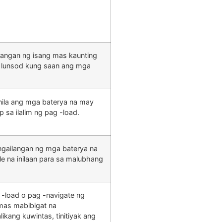
langan ng isang mas kaunting
g lunsod kung saan ang mga
 nila ang mga baterya na may
sa ilalim ng pag -load.
ngailangan ng mga baterya na
e na inilaan para sa malubhang
 -load o pag -navigate ng
 mas mabibigat na
kang kuwintas, tinitiyak ang