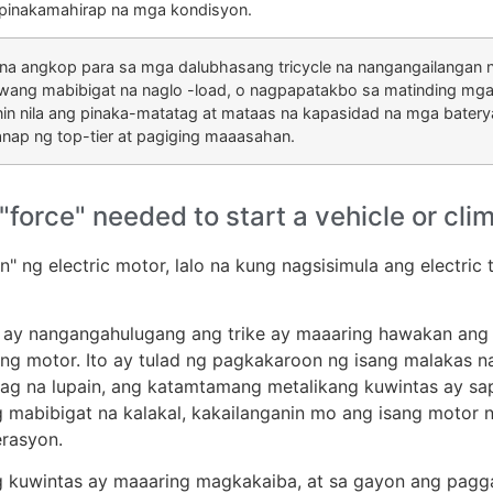
 pinakamahirap na mga kondisyon.
a angkop para sa mga dalubhasang tricycle na nangangailangan ng
niwang mabibigat na naglo -load, o nagpapatakbo sa matinding mg
anin nila ang pinaka-matatag at mataas na kapasidad na mga bate
ganap ng top-tier at pagiging maaasahan.
orce" needed to start a vehicle or climb
" ng electric motor, lalo na kung nagsisimula ang electric
 ay nangangahulugang ang trike ay maaaring hawakan ang
ang motor. Ito ay tulad ng pagkakaroon ng isang malakas n
patag na lupain, ang katamtamang metalikang kuwintas ay s
 mabibigat na kalakal, kakailanganin mo ang isang motor 
rasyon.
g kuwintas ay maaaring magkakaiba, at sa gayon ang pagga