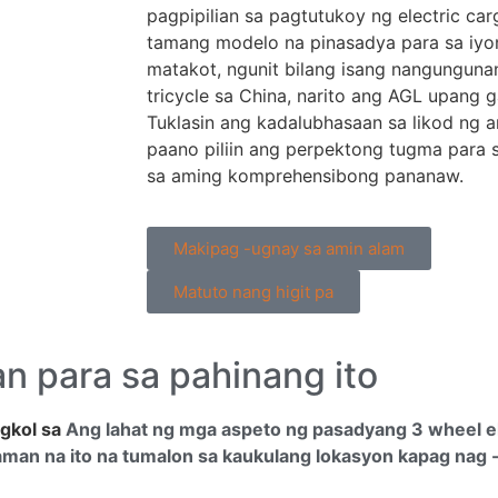
pagpipilian sa pagtutukoy ng electric car
tamang modelo na pinasadya para sa iy
matakot, ngunit bilang isang nangunguna
tricycle sa China, narito ang AGL upang
Tuklasin ang kadalubhasaan sa likod ng 
paano piliin ang perpektong tugma para
sa aming komprehensibong pananaw.
Makipag -ugnay sa amin alam
Matuto nang higit pa
n para sa pahinang ito
gkol sa
Ang lahat ng mga aspeto ng pasadyang 3 wheel el
aman na ito na tumalon sa kaukulang lokasyon kapag nag -c