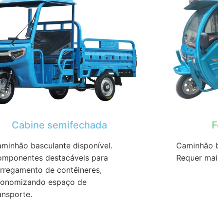
Cabine semifechada
F
minhão basculante disponível.
Caminhão b
mponentes destacáveis ​​para
Requer mai
rregamento de contêineres,
onomizando espaço de
ansporte.