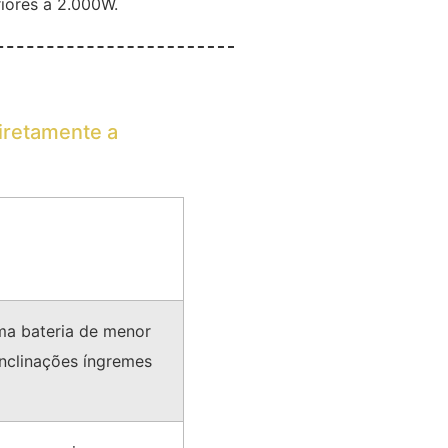
riores a 2.000W.
iretamente a
ma bateria de menor
inclinações íngremes