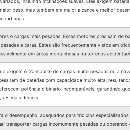
variados, incluindo inclinações suaves. Eles exigem bateri
 maior peso, mas também em maior alcance e melhor dese
periurbanas
ores e cargas mais pesadas. Esses motores precisam de bat
esadas e caras. Estes são frequentemente vistos em trici
ossivelmente em áreas montanhosas ou terrenos acidentad
 que exigem o transporte de cargas muito pesadas ou a na
cessitam de baterias com capacidade muito alta, resultan
, oferecem potência e binário incomparáveis, garantindo q
es mais difíceis.
ra o desempenho, adequados para triciclos especializados
car, transportar cargas incomumente pesadas ou operando