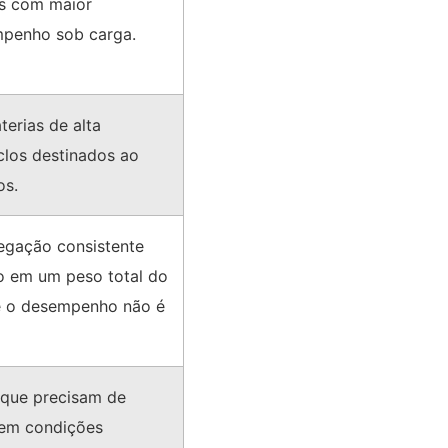
as com maior
mpenho sob carga.
erias de alta
clos destinados ao
os.
vegação consistente
do em um peso total do
ue o desempenho não é
 que precisam de
 em condições