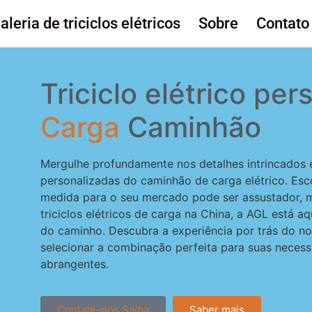
aleria de triciclos elétricos
Sobre
Contato
Triciclo elétrico pe
Carga
Caminhão
Mergulhe profundamente nos detalhes intrincados 
personalizadas do caminhão de carga elétrico. Esc
medida para o seu mercado pode ser assustador, m
triciclos elétricos de carga na China, a AGL está a
do caminho. Descubra a experiência por trás do 
selecionar a combinação perfeita para suas neces
abrangentes.
Contate-nos Saiba
Saber mais