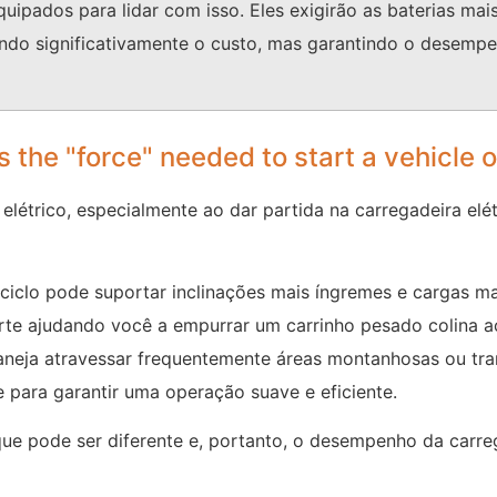
ipados para lidar com isso. Eles exigirão as baterias mais
do significativamente o custo, mas garantindo o desempen
he "force" needed to start a vehicle or 
étrico, especialmente ao dar partida na carregadeira elét
riciclo pode suportar inclinações mais íngremes e cargas 
rte ajudando você a empurrar um carrinho pesado colina a
laneja atravessar frequentemente áreas montanhosas ou tr
 para garantir uma operação suave e eficiente.
 pode ser diferente e, portanto, o desempenho da carrega