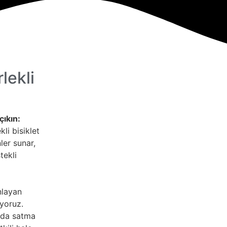
lekli
çıkın:
kli bisiklet
ler sunar,
tekli
nlayan
ıyoruz.
gıda satma