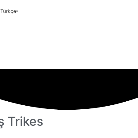
Türkçe
ş Trikes