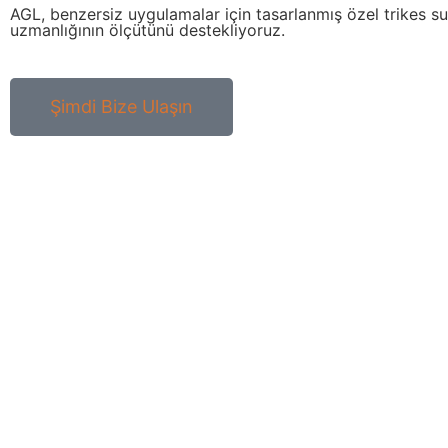
AGL, benzersiz uygulamalar için tasarlanmış özel trikes sunar. 
uzmanlığının ölçütünü destekliyoruz.
Şimdi Bize Ulaşın