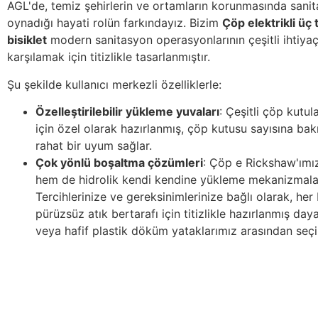
AGL'de, temiz şehirlerin ve ortamların korunmasında sani
oynadığı hayati rolün farkındayız. Bizim
Çöp elektrikli üç 
bisiklet
modern sanitasyon operasyonlarının çeşitli ihtiyaçl
karşılamak için titizlikle tasarlanmıştır.
Şu şekilde kullanıcı merkezli özelliklerle:
Özelleştirilebilir yükleme yuvaları
: Çeşitli çöp kutul
için özel olarak hazırlanmış, çöp kutusu sayısına bak
rahat bir uyum sağlar.
Çok yönlü boşaltma çözümleri
: Çöp e Rickshaw'ım
hem de hidrolik kendi kendine yükleme mekanizmalar
Tercihlerinize ve gereksinimlerinize bağlı olarak, her 
pürüzsüz atık bertarafı için titizlikle hazırlanmış day
veya hafif plastik döküm yataklarımız arasından seç