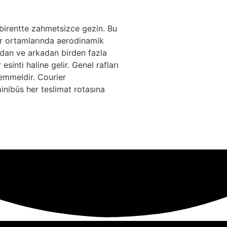
abirentte zahmetsizce gezin. Bu
hir ortamlarında aerodinamik
ardan ve arkadan birden fazla
sinti haline gelir. Genel rafları
emmeldir. Courier
minibüs her teslimat rotasına