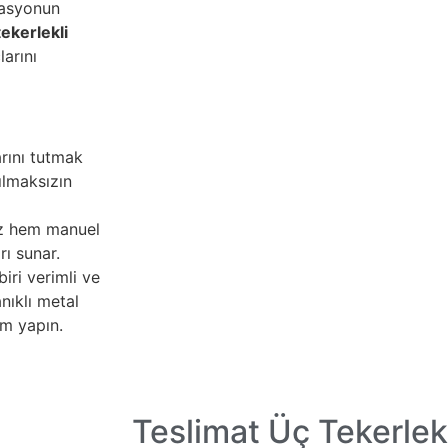
tasyonun
tekerlekli
arını
arını tutmak
ılmaksızın
ız hem manuel
ı sunar.
biri verimli ve
anıklı metal
im yapın.
Teslimat Üç Tekerlekl