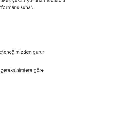
 yokuş yukarı yollarla mücadele
rformans sunar.
e yeteneğimizden gurur
l gereksinimlere göre