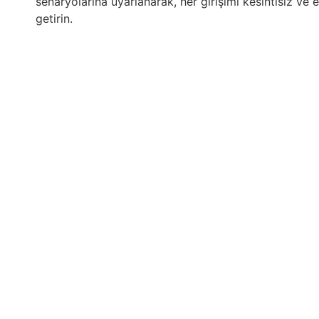
senaryolarına uyarlanarak, her girişimi kesintisiz ve et
getirin.