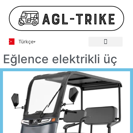
Türkçe
E-Üç Tekerlekli Bisiklet Galerisi
Temas etmek
Eğlence elektrikli üç
tekerlekli bisiklet