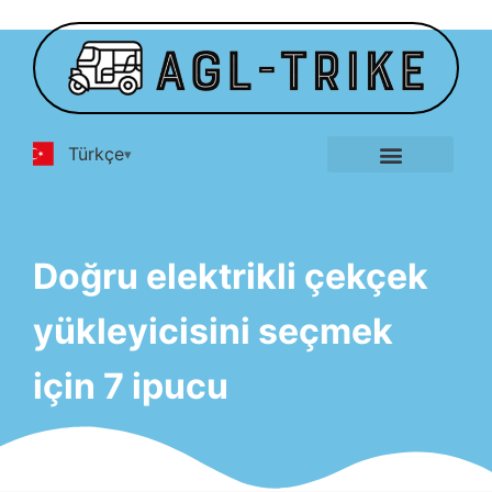
Türkçe
E-Üç Tekerlekli Bisiklet Galerisi
Temas etmek
Doğru elektrikli çekçek
yükleyicisini seçmek
için 7 ipucu