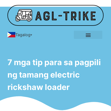
Tagalog
E-Tricycle Gallery
Tungkol sa
Makipag -ugnay
7 mga tip para sa pagpili
ng tamang electric
rickshaw loader