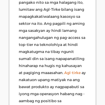
pangako nito sa mga halagang ito,
lumitaw ang Agl-Tirke bilang isang
mapagkakatiwalaang kasosyo sa
sektor na ito. Ang pagpili ng aming
mga sasakyan ay hindi lamang
nangangahulugan ng pag-access sa
top-tier na teknolohiya at hindi
magkatugma na tibay ngunit
sumali din sa isang napapanatiling
hinaharap na hugis ng kahusayan
at pagiging maaasahan.
Agl-tirke
ay
nakatuon upang matiyak na ang
bawat produkto ay nagpapabuti sa
iyong mga operasyon habang nag -
aambag ng positibo sa