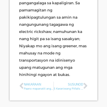
pangangalaga sa kapaligiran. Sa
pamamagitan ng
pakikipagtulungan sa amin na
nangungunang tagagawa ng
electric rickshaw, namuhunan ka
nang higit pa sa isang sasakyan;
Niyakap mo ang isang greener, mas
mahusay na mode ng
transportasyon na idinisenyo
upang matugunan ang mga
hinihingi ngayon at bukas.
NAKARAAN
SUSUNOD
Paano mapanatili ang iyong electric cargo scooter？
5 Karaniwang Pitfalls sa mga pagbili ng electric cabin scooter tricycle