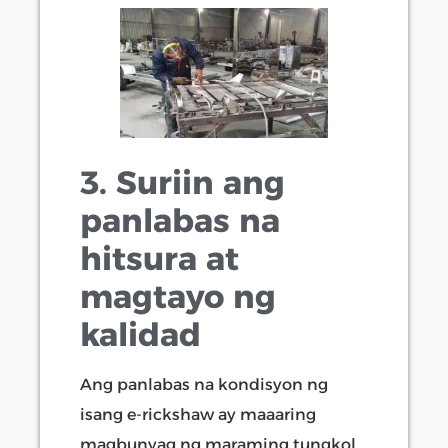
3. Suriin ang
panlabas na
hitsura at
magtayo ng
kalidad
Ang panlabas na kondisyon ng
isang e-rickshaw ay maaaring
magbunyag ng maraming tungkol