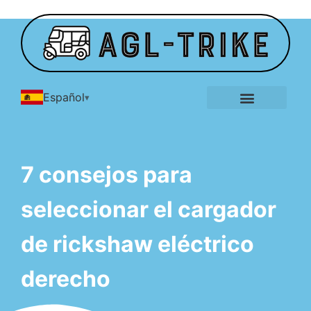
Español
Galería de triciclos eléctricos
Acerca de
7 consejos para
seleccionar el cargador
de rickshaw eléctrico
derecho