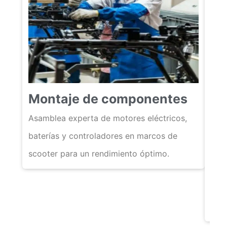
Pr
Montaje de componentes
Prue
eva
Asamblea experta de motores eléctricos,
Cap
baterías y controladores en marcos de
elec
scooter para un rendimiento óptimo.
se a
est
Vehí