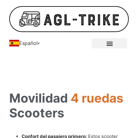
Español
Galería de triciclos eléctricos
Acerca de
Movilidad
4 ruedas
Scooters
Confort del pasajero primero:
Estos scooter