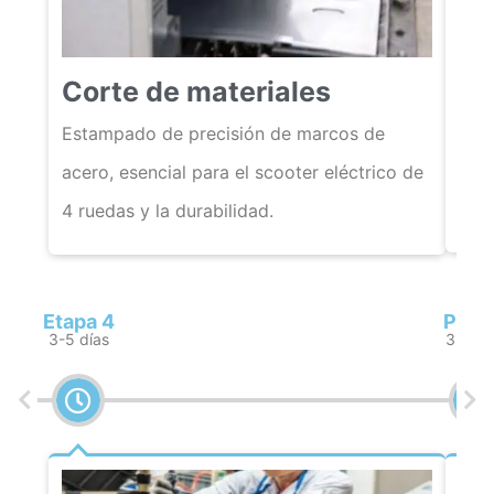
So
Corte de materiales
La 
auto
Estampado de precisión de marcos de
resi
acero, esencial para el scooter eléctrico de
unid
4 ruedas y la durabilidad.
Etapa 4
Paso
3-5 días
3-5 dí