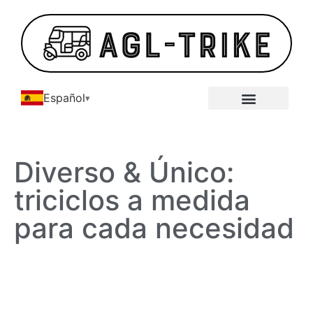
Español
Galería de triciclos eléctricos
Acerca de
Diverso & Único:
triciclos a medida
para cada necesidad