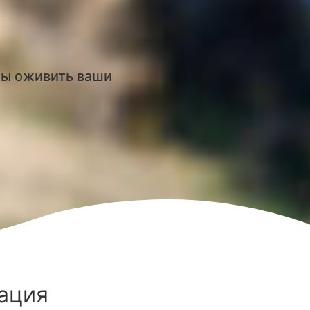
бы оживить ваши
ация