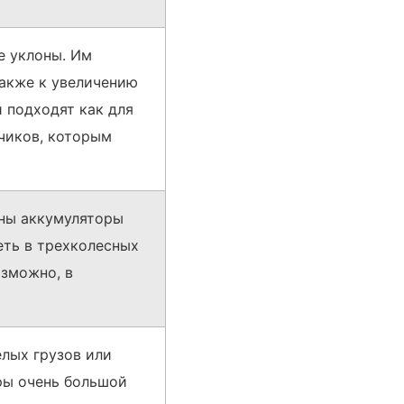
е уклоны. Им
также к увеличению
 подходят как для
зчиков, которым
жны аккумуляторы
еть в трехколесных
озможно, в
лых грузов или
ры очень большой