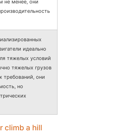
м не менее, они
производительность
циализированных
вигатели идеально
для тяжелых условий
ычно тяжелых грузов
х требований, они
мость, но
ктрических
climb a hill