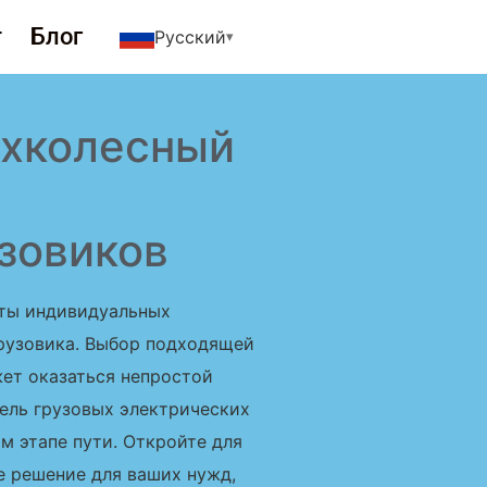
т
Блог
Русский
ехколесный
зовиков
нты индивидуальных
рузовика. Выбор подходящей
жет оказаться непростой
ель грузовых электрических
м этапе пути. Откройте для
ое решение для ваших нужд,