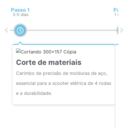
Passo 1
Passo
3-5 dias
1 sema
Corte de materiais
Carimbo de precisão de molduras de aço,
essencial para a scooter elétrica de 4 rodas
e a durabilidade.
So
A s
carr