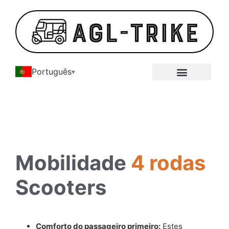
Português
Galeria de triciclos elétricos
Mobilidade
4 rodas
Scooters
Comforto do passageiro primeiro:
Estes