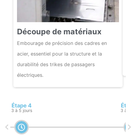
So
Découpe de matériaux
Le s
élec
Embourage de précision des cadres en
pass
acier, essentiel pour la structure et la
qual
durabilité des trikes de passagers
électriques.
Étape 4
Étape
3 à 5 jours
3 à 5 jo