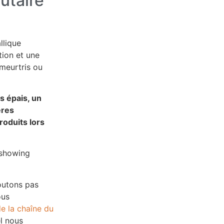
utaire
llique
tion et une
 meurtris ou
s épais, un
ères
roduits lors
joutons pas
ous
e la chaîne du
l nous