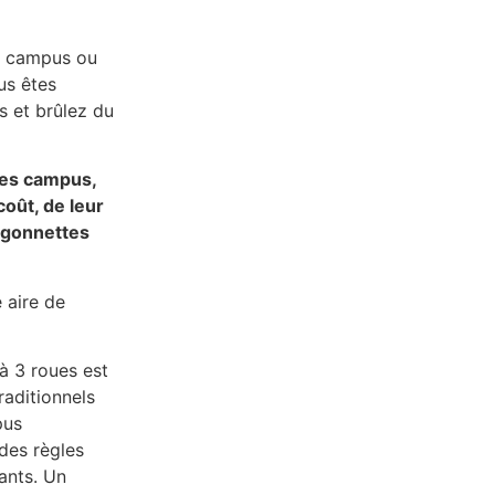
n campus ou
us êtes
s et brûlez du
 des campus,
oût, de leur
urgonnettes
 à 3 roues est
raditionnels
pus
des règles
uants. Un