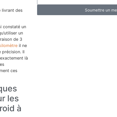
Soumettre un m
ai constaté un
’utiliser un
vraison de 3
kilomètre
il ne
 précision. Il
exactement là
des
ment ces
iques
r les
roid à