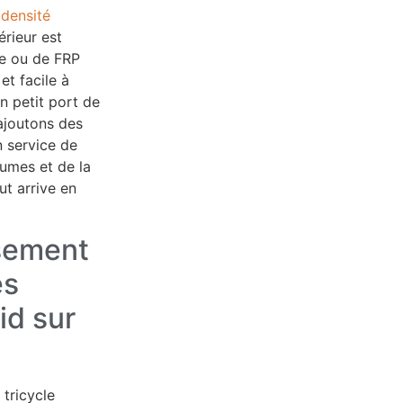
 densité
rieur est
re ou de FRP
et facile à
n petit port de
ajoutons des
n service de
gumes et de la
ut arrive en
ssement
es
id sur
tricycle