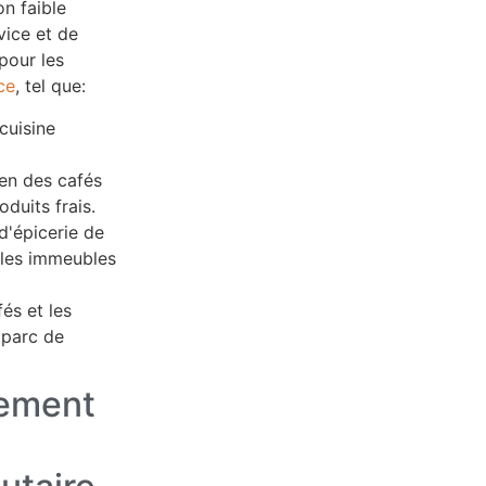
n faible
vice et de
pour les
ce
, tel que:
cuisine
en des cafés
duits frais.
'épicerie de
 les immeubles
és et les
 parc de
gement