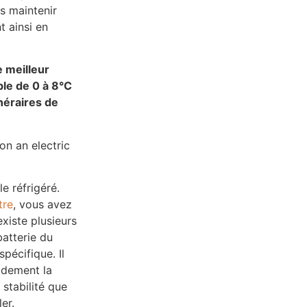
s maintenir
t ainsi en
 meilleur
ble de 0 à 8°C
inéraires de
e réfrigéré.
tre
, vous avez
existe plusieurs
atterie du
pécifique. Il
idement la
 stabilité que
er.