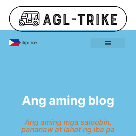
Filipino
Gallery ng E Tricycle
Tungkol sa
Makipag ugnay sa
Blog
Ang aming blog
Ang aming mga saloobin,
pananaw at lahat ng iba pa