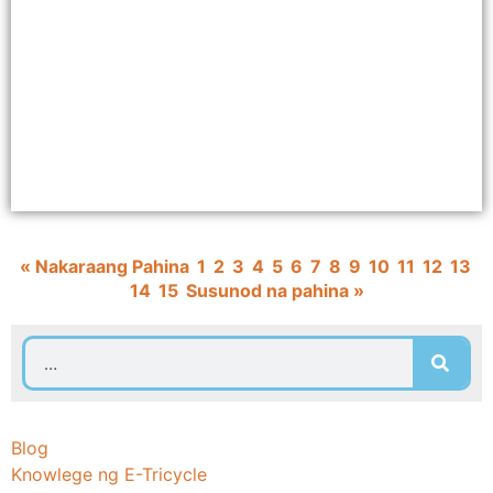
« Nakaraang Pahina
1
2
3
4
5
6
7
8
9
10
11
12
13
14
15
Susunod na pahina »
Blog
Knowlege ng E-Tricycle