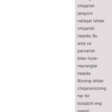
chiqarish
jarayoni
nafaqat ishlab
chiqarish
haqida; Bu
aniq va
parvarish
bilan hiyla-
nayranglar
haqida.
Bizning ishlab
chiqaramizning
har bir
bosqichi eng
yuqori