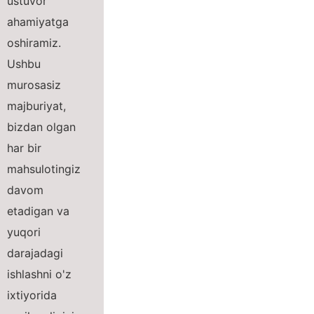
ustuvor
ahamiyatga
oshiramiz.
Ushbu
murosasiz
majburiyat,
bizdan olgan
har bir
mahsulotingiz
davom
etadigan va
yuqori
darajadagi
ishlashni o'z
ixtiyorida