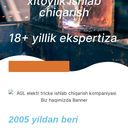
xitoylik ishlab
chiqarish
18+ yillik ekspertiza
BIZ BILAN BOG'LANISH
2005 yildan beri