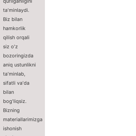
qurilganligini
ta'minlaydi.
Biz bilan
hamkorlik
qilish orqali
siz o'z
bozoringizda
aniq ustunlikni
ta'minlab,
sifatli va'da
bilan
bog'liqsiz.
Bizning
materiallarimizga
ishonish