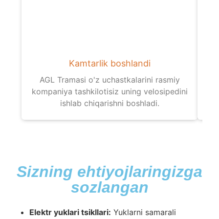
Kamtarlik boshlandi
AGL Tramasi o'z uchastkalarini rasmiy
B
kompaniya tashkilotisiz uning velosipedini
za
ishlab chiqarishni boshladi.
Sizning ehtiyojlaringizga
sozlangan
Elektr yuklari tsikllari:
Yuklarni samarali