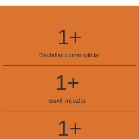
1
+
Davlatlar xizmat qildilar
1
+
Baxtli mijozlar
1
+