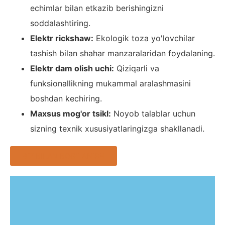
echimlar bilan etkazib berishingizni
soddalashtiring.
Elektr rickshaw:
Ekologik toza yo'lovchilar
tashish bilan shahar manzaralaridan foydalaning.
Elektr dam olish uchi:
Qiziqarli va
funksionallikning mukammal aralashmasini
boshdan kechiring.
Maxsus mog'or tsikl:
Noyob talablar uchun
sizning texnik xususiyatlaringizga shakllanadi.
BIZ BILAN BOG'LANISH